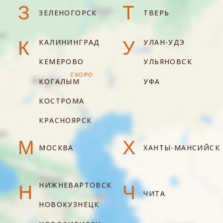
КОСТРОМА
КРАСНОЯРСК
М
Х
МОСКВА
ХАНТЫ-МАНСИЙСК
НИЖНЕВАРТОВСК
Н
Ч
ЧИТА
НОВОКУЗНЕЦК
НОВОСИБИРСК
Я
ЯКУТСК
СКОРО
НОВЫЙ УРЕНГОЙ
ЯРОСЛАВЛЬ
НЕФТЕЮГАНСК
НОЯБРЬСК
ФРАНШИЗА
КОФЕ ДЛЯ БИЗНЕСА
АДРЕСА КОФЕЕН
КОНТАКТЫ
РАЗРАБОТКА САЙТА
Программа лояльности
Политика конфиденциальности
© 2026 «Трэвэлерс Кофе Интернэшнл». Все права защищены.