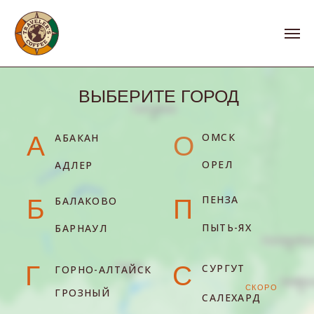
ВЫБЕРИТЕ ГОРОД
ОМСК
А
АБАКАН
О
ОРЕЛ
АДЛЕР
ПЕНЗА
Б
БАЛАКОВО
П
ПЫТЬ-ЯХ
БАРНАУЛ
Г
С
СУРГУТ
ГОРНО-АЛТАЙСК
СКОРО
ГРОЗНЫЙ
САЛЕХАРД
З
Т
ЗЕЛЕНОГОРСК
ТВЕРЬ
К
КАЛИНИНГРАД
У
УЛАН-УДЭ
КЕМЕРОВО
УЛЬЯНОВСК
СКОРО
КОГАЛЫМ
УФА